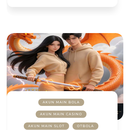
AKUN MAIN BOLA
AKUN MAIN CASINO
AKUN MAIN SLOT
OTBOLA