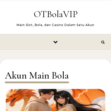
Skip to content
OTBolaVIP
Main Slot, Bola, dan Casino Dalam Satu Akun
Akun Main Bola