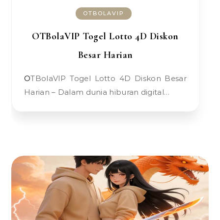
OTBOLAVIP
OTBolaVIP Togel Lotto 4D Diskon
Besar Harian
OTBolaVIP Togel Lotto 4D Diskon Besar
Harian – Dalam dunia hiburan digital…