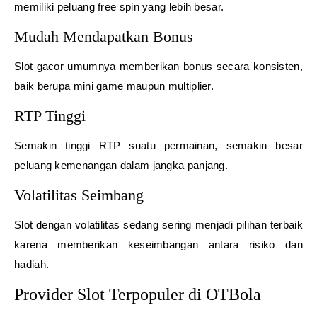
memiliki peluang free spin yang lebih besar.
Mudah Mendapatkan Bonus
Slot gacor umumnya memberikan bonus secara konsisten,
baik berupa mini game maupun multiplier.
RTP Tinggi
Semakin tinggi RTP suatu permainan, semakin besar
peluang kemenangan dalam jangka panjang.
Volatilitas Seimbang
Slot dengan volatilitas sedang sering menjadi pilihan terbaik
karena memberikan keseimbangan antara risiko dan
hadiah.
Provider Slot Terpopuler di OTBola