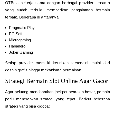
OTBola bekerja sama dengan berbagai provider ternama
yang sudah terbukti memberikan pengalaman bermain
terbaik. Beberapa di antaranya:
Pragmatic Play
PG Soft
Microgaming
Habanero
Joker Gaming
Setiap provider memiliki keunikan tersendiri, mulai dari
desain grafis hingga mekanisme permainan.
Strategi Bermain Slot Online Agar Gacor
Agar peluang mendapatkan jackpot semakin besar, pemain
perlu menerapkan strategi yang tepat. Berikut beberapa
strategi yang bisa dicoba: