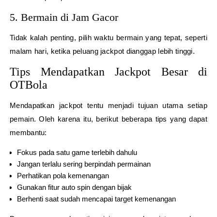
5. Bermain di Jam Gacor
Tidak kalah penting, pilih waktu bermain yang tepat, seperti
malam hari, ketika peluang jackpot dianggap lebih tinggi.
Tips Mendapatkan Jackpot Besar di
OTBola
Mendapatkan jackpot tentu menjadi tujuan utama setiap
pemain. Oleh karena itu, berikut beberapa tips yang dapat
membantu:
Fokus pada satu game terlebih dahulu
Jangan terlalu sering berpindah permainan
Perhatikan pola kemenangan
Gunakan fitur auto spin dengan bijak
Berhenti saat sudah mencapai target kemenangan