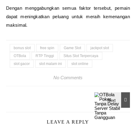
Dengan menggabungkan semua faktor tersebut, pemain
dapat meningkatkan peluang untuk meraih kemenangan
maksimal.
bonus slot
free spin
Game Slot
jackpot slot
OTBola
RTP Tinggi
Situs Slot Terpercaya
slot gacor
slot malam ini
slot online
No Comments
LEAVE A REPLY