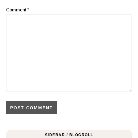
Comment
*
SIDEBAR / BLOGROLL