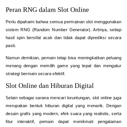
Peran RNG dalam Slot Online
Perlu dipahami bahwa semua permainan slot menggunakan
sistem RNG (Random Number Generator). Artinya, setiap
hasil spin bersifat acak dan tidak dapat diprediksi secara
pasti.
Namun demikian, pemain tetap bisa meningkatkan peluang
menang dengan memilih game yang tepat dan mengatur
strategi bermain secara efektif.
Slot Online dan Hiburan Digital
Selain sebagai sarana mencari keuntungan, slot online juga
merupakan bentuk hiburan digital yang menarik. Dengan
desain grafis yang modern, efek suara yang realistis, serta
fitur interaktif, pemain dapat menikmati pengalaman