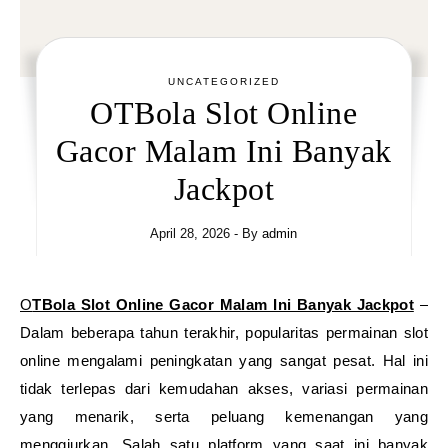
UNCATEGORIZED
OTBola Slot Online
Gacor Malam Ini Banyak
Jackpot
April 28, 2026
- By
admin
OTBola Slot Online Gacor Malam Ini Banyak Jackpot
–
Dalam beberapa tahun terakhir, popularitas permainan slot
online mengalami peningkatan yang sangat pesat. Hal ini
tidak terlepas dari kemudahan akses, variasi permainan
yang menarik, serta peluang kemenangan yang
menggiurkan. Salah satu platform yang saat ini banyak