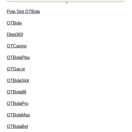
Pola Slot OTBola
OTBola
Dbet369
OTCasino
OTBolaPlay
OTGacor
OTBolaSlot
OTBola88
OTBolaPro
OTBolaMax
OTBolaBet