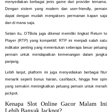
menyediakan berbagai jenis game dari provider ternama.
Dengan sistem yang modern dan user-friendly, pemain
dapat dengan mudah mengakses permainan kapan saja
dan di mana saja.
Selain itu, OTBola juga dikenal memiliki tingkat Return to
Player (RTP) yang kompetitif. RTP ini menjadi salah satu
indikator penting yang menentukan seberapa besar peluang
pemain untuk mendapatkan kemenangan dalam jangka
panjang.
Lebih lanjut, platform ini juga menyediakan berbagai fitur
menarik seperti bonus harian, cashback, hingga free spin
yang semakin meningkatkan peluang pemain untuk meraih
jackpot.
Kenapa Slot Online Gacor Malam Ini
Lebih Banyak Jackpot?