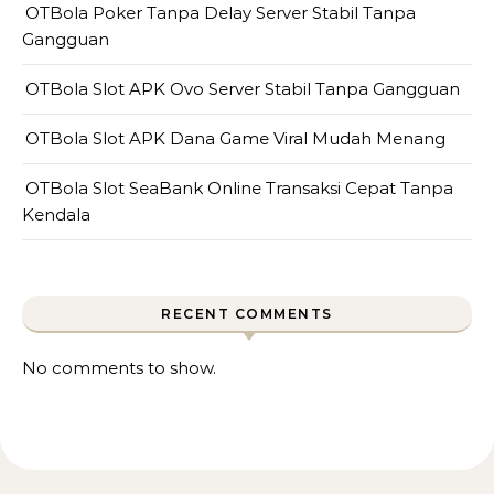
OTBola Poker Tanpa Delay Server Stabil Tanpa
Gangguan
OTBola Slot APK Ovo Server Stabil Tanpa Gangguan
OTBola Slot APK Dana Game Viral Mudah Menang
OTBola Slot SeaBank Online Transaksi Cepat Tanpa
Kendala
RECENT COMMENTS
No comments to show.