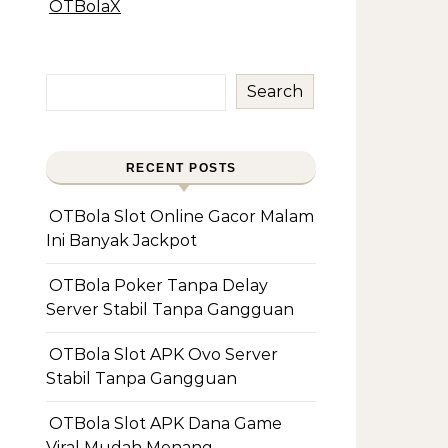
OTBolaX
Search
RECENT POSTS
OTBola Slot Online Gacor Malam
Ini Banyak Jackpot
OTBola Poker Tanpa Delay
Server Stabil Tanpa Gangguan
OTBola Slot APK Ovo Server
Stabil Tanpa Gangguan
OTBola Slot APK Dana Game
Viral Mudah Menang