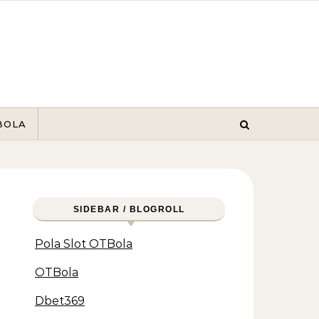
BOLA
SIDEBAR / BLOGROLL
Pola Slot OTBola
OTBola
Dbet369