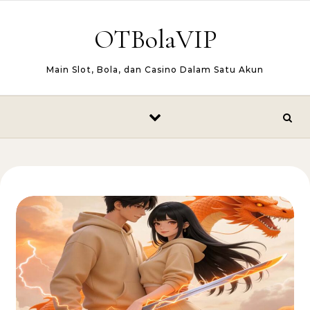
Skip to content
OTBolaVIP
Main Slot, Bola, dan Casino Dalam Satu Akun