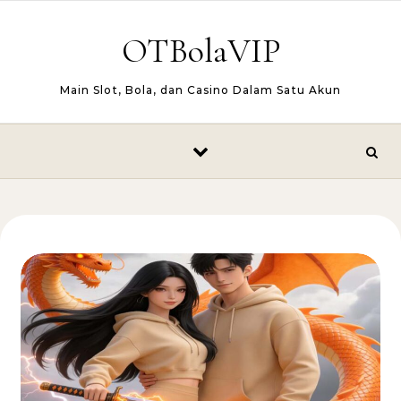
Skip to content
OTBolaVIP
Main Slot, Bola, dan Casino Dalam Satu Akun