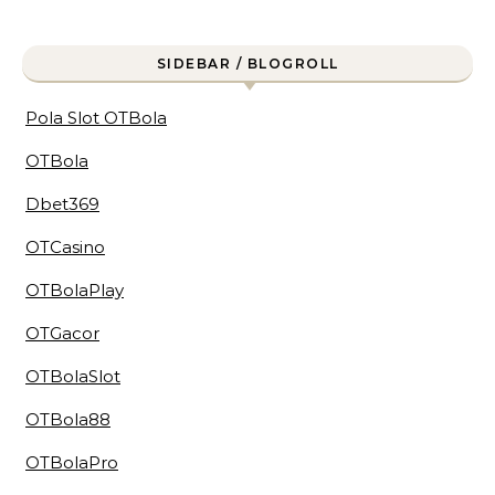
SIDEBAR / BLOGROLL
Pola Slot OTBola
OTBola
Dbet369
OTCasino
OTBolaPlay
OTGacor
OTBolaSlot
OTBola88
OTBolaPro