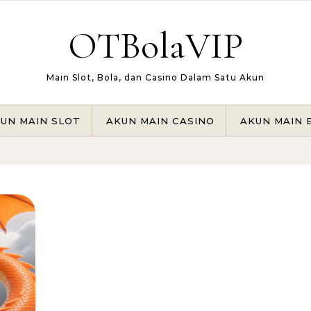
OTBolaVIP
Main Slot, Bola, dan Casino Dalam Satu Akun
UN MAIN SLOT
AKUN MAIN CASINO
AKUN MAIN 