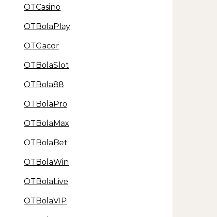
OTCasino
OTBolaPlay
OTGacor
OTBolaSlot
OTBola88
OTBolaPro
OTBolaMax
OTBolaBet
OTBolaWin
OTBolaLive
OTBolaVIP