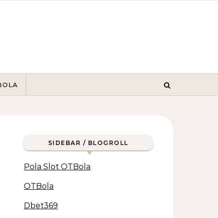
BOLA
SIDEBAR / BLOGROLL
Pola Slot OTBola
OTBola
Dbet369