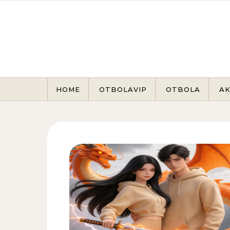
Skip to content
HOME
OTBOLAVIP
OTBOLA
AK