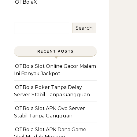
OTBolaX
Search
RECENT POSTS
OTBola Slot Online Gacor Malam
Ini Banyak Jackpot
OTBola Poker Tanpa Delay
Server Stabil Tanpa Gangguan
OTBola Slot APK Ovo Server
Stabil Tanpa Gangguan
OTBola Slot APK Dana Game
Viral Mudah Menang