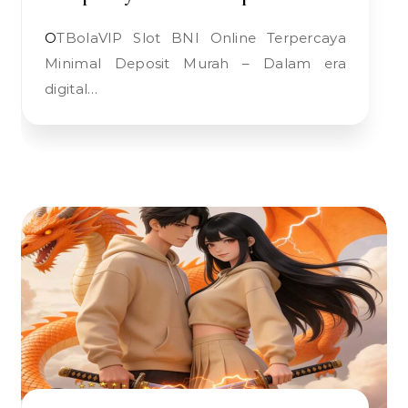
OTBolaVIP Slot BNI Online Terpercaya
Minimal Deposit Murah – Dalam era
digital…