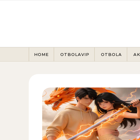
Skip to content
HOME
OTBOLAVIP
OTBOLA
AK